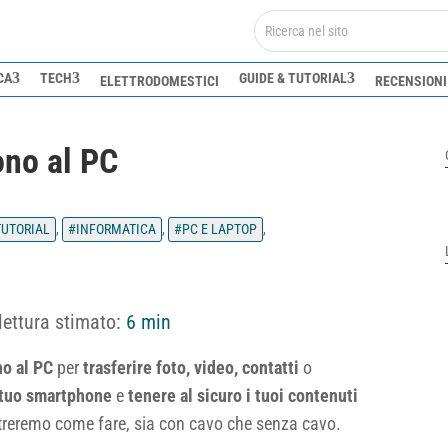
CA
TECH
GUIDE & TUTORIAL
ELETTRODOMESTICI
RECENSIONI
ono al PC
TUTORIAL
,
INFORMATICA
,
PC E LAPTOP
,
lettura stimato:
6 min
no al PC
per
trasferire foto, video, contatti
o
 tuo smartphone
e
tenere al sicuro i tuoi contenuti
mostreremo come fare, sia con cavo che senza cavo.