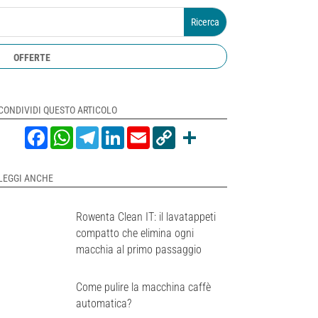
OFFERTE
CONDIVIDI QUESTO ARTICOLO
Facebook
WhatsApp
Telegram
LinkedIn
Email
Copy
Share
Link
LEGGI ANCHE
Rowenta Clean IT: il lavatappeti
compatto che elimina ogni
macchia al primo passaggio
Come pulire la macchina caffè
automatica?