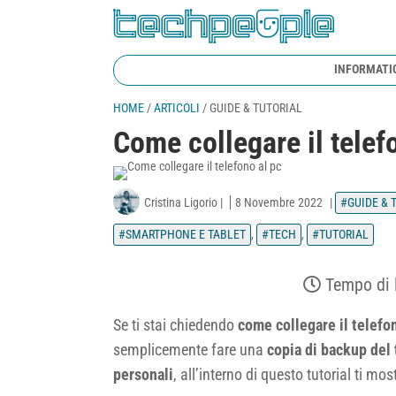
INFORMATI
HOME
/
ARTICOLI
/
GUIDE & TUTORIAL
Come collegare il telef
Cristina Ligorio
|
8 Novembre 2022
|
GUIDE & 
SMARTPHONE E TABLET
,
TECH
,
TUTORIAL
Tempo di 
Se ti stai chiedendo
come collegare il telefo
semplicemente fare una
copia di backup del
personali
, all’interno di questo tutorial ti 