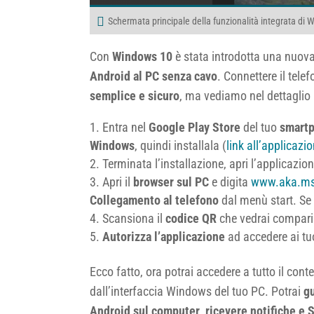
Schermata principale della funzionalità integrata di 
Con
Windows 10
è stata introdotta una nuova
Android al PC senza cavo
. Connettere il tel
semplice e sicuro
, ma vediamo nel dettaglio 
Entra nel
Google Play Store
del tuo
smart
Windows
, quindi installala (
link all’applicaz
Terminata l’installazione, apri l’applicazio
Apri il
browser sul PC
e digita
www.aka.ms
Collegamento al telefono
dal menù start. Se 
Scansiona il
codice QR
che vedrai comparir
Autorizza l’applicazione
ad accedere ai tuo
Ecco fatto, ora potrai accedere a tutto il c
dall’interfaccia Windows del tuo PC. Potrai
gu
Android sul computer
,
ricevere notifiche e