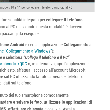
Windows 10 e 11 per collegare il telefono Android al PC
 funzionalità integrata per
collegare il telefono
efono al PC utilizzando questa modalità è davvero
i passaggi da eseguire:
phone Android
e cerca l’applicazione
Collegamento a
ione “Collegamento a Windows”
);
ne e seleziona
“Collega il telefono e il PC”
;
/phonelinkQRC
o, in alternativa, apri l’applicazione
richiesto, effettua l’accesso all’account Microsoft;
e sul PC utilizzando la fotocamera del telefono;
i dati sul telefono.
ontenuto del tuo smartphone comodamente
ardare e salvare le foto
,
utilizzare le applicazioni di
 SMS
,
effettuare chiamate
e così via. Avrai a