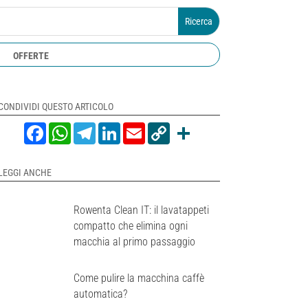
OFFERTE
CONDIVIDI QUESTO ARTICOLO
Facebook
WhatsApp
Telegram
LinkedIn
Email
Copy
Share
Link
LEGGI ANCHE
Rowenta Clean IT: il lavatappeti
compatto che elimina ogni
macchia al primo passaggio
Come pulire la macchina caffè
automatica?