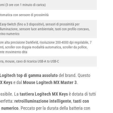
orni (3 ore con 1 minuto di carica)
utomatica con sensore di prossimità
 Easy-Switch (fino a 3 dispositivi), sensori di prossimità per
illuminazione, sensore luce ambientale, tasti con profilo concavo,
erino numerico
re alta precisione Darkfield, risoluzione 200-4000 dpi regolabile, 7
nti, scroller con doppia modalità automatica, scroller da pollice,
nte movimento dita
era, mouse, cavo di ricarica USB-A to USB-C
 Logitech top di gamma assoluto
del brand. Questo
MX Keys
e dal
Mouse Logitech MX Master 3
.
ossibile. La
tastiera Logitech MX Keys
è dotata di tutti
perfetta:
retroilluminazione intelligente
,
tasti con
o numerico
. Peccato per la durata della batteria con