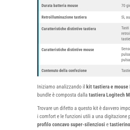
Durata batteria mouse
70 gi
Retroilluminazione tastiera
Sì, a
Tasti
Caratteristiche distintive tastiera
retro
tasti
Senso
Caratteristiche distintive mouse
pulsa
pulsa
Contenuto della confezione
Tasti
Iniziamo analizzando il
kit tastiera e mouse
bundle è composta dalla
tastiera Logitech 
Trovare un difetto a questo kit è davvero imp
i comfort e le funzioni utili a una digitazione 
profilo concavo super-silenziosi
e
tastierin