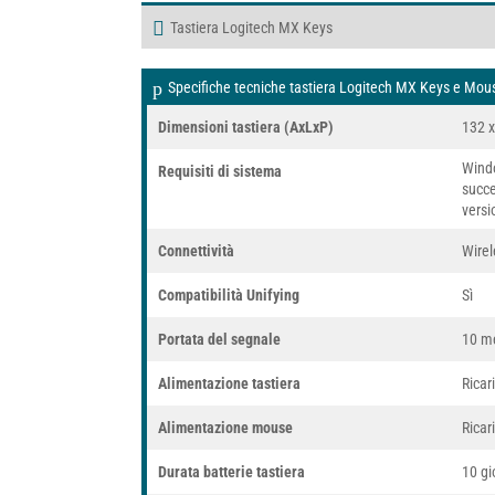
Tastiera Logitech MX Keys
Specifiche tecniche tastiera Logitech MX Keys e Mo
Dimensioni tastiera (AxLxP)
132 
Windo
Requisiti di sistema
succe
versi
Connettività
Wirel
Compatibilità Unifying
Sì
Portata del segnale
10 me
Alimentazione tastiera
Ricar
Alimentazione mouse
Ricar
Durata batterie tastiera
10 gi