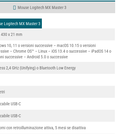
Mouse Logitech MX Master 3
use Logitech MX Master 3
x 430 x 21 mm
ws 10, 11 o versioni successive – macOS 10.15 o versioni
ssive – Chrome OS™ – Linux – iOS 13.4 o successive – iPadOS 14 o
oni successive – Android 5.0 o successive
ess 2,4 GHz (Unifying) o Bluetooth Low Energy
tri
icabile USB-C
icabile USB-C
orni con retroilluminazione attiva, 5 mesi se disattiva