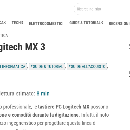
CA
TECH
GUIDE & TUTORIAL
ELETTRODOMESTICI
RECENSIONI
TICA
gitech MX 3
I INFORMATICA
,
GUIDE & TUTORIAL
,
GUIDE ALL'ACQUISTO
,
lettura stimato:
8 min
so professionale, le
tastiere PC Logitech MX
possono
one e comodità durante la digitazione
. Infatti, il noto
rzo ingegneristico per progettare questa linea di