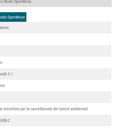
ssea Shokz OpenMove
 Shokz OpenMove
rammi
io
ooth 5.1
tri
o microfono per la cancellazione dei rumori ambientali
 USB-C