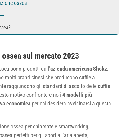
uzione ossea
i
ossea?
e ossea sul mercato 2023
ssea sono prodotti dall’
azienda americana Shokz
,
no molti brand cinesi che producono cuffie a
te raggiungono gli standard di ascolto delle
cuffie
esto motivo confronteremo i
4 modelli più
iva economica
per chi desidera avvicinarsi a questa
duzione ossea per chiamate e smartworking;
ossea perfetti per gli sport all’aria aperta;