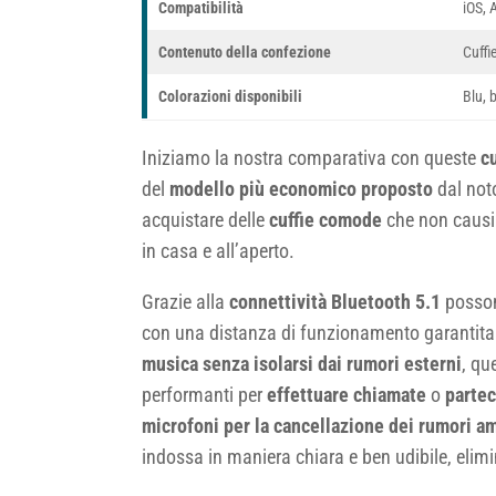
Compatibilità
iOS, 
Contenuto della confezione
Cuffi
Colorazioni disponibili
Blu, 
Iniziamo la nostra comparativa con queste
cu
del
modello più economico proposto
dal noto
acquistare delle
cuffie comode
che non causin
in casa e all’aperto.
Grazie alla
connettività Bluetooth 5.1
posso
con una distanza di funzionamento garantita
musica senza isolarsi dai rumori esterni
, qu
performanti per
effettuare chiamate
o
partec
microfoni per la cancellazione dei rumori a
indossa in maniera chiara e ben udibile, elim