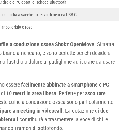
Android e PC dotati di scheda Bluetooth
e, custodia a sacchetto, cavo di ricarica USB-C
bianco, grigio e rosa
ffie a conduzione ossea Shokz OpenMove
. Si tratta
 brand americano, e sono perfette per chi desidera
o fastidio o dolore al padiglione auricolare da usare
no essere
facilmente abbinate a smartphone e PC
,
 di
10 metri in area libera
. Perfette per
ascoltare
este cuffie a conduzione ossea sono particolarmente
ipare a meeting in videocall
. La dotazione di
due
mbientali
contribuirà a trasmettere la voce di chi le
inando i rumori di sottofondo.