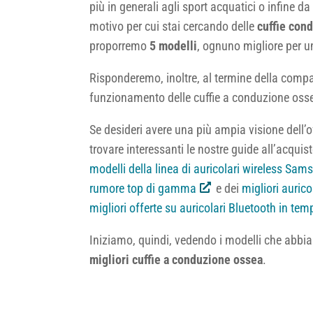
più in generali agli sport acquatici o infine da 
motivo per cui stai cercando delle
cuffie con
proporremo
5 modelli
, ognuno migliore per u
Risponderemo, inoltre, al termine della compar
funzionamento delle cuffie a conduzione oss
Se desideri avere una più ampia visione dell’of
trovare interessanti le nostre guide all’acquis
modelli della linea di auricolari wireless Sa
rumore top di gamma
e dei
migliori auric
migliori offerte su auricolari Bluetooth in tem
Iniziamo, quindi, vedendo i modelli che abbi
migliori cuffie a conduzione ossea
.