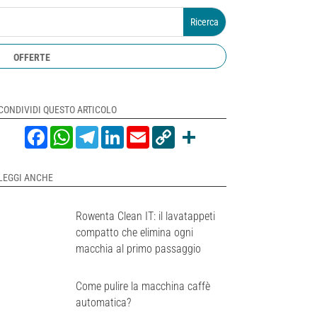
OFFERTE
CONDIVIDI QUESTO ARTICOLO
Facebook
WhatsApp
Telegram
LinkedIn
Email
Copy
Share
Link
LEGGI ANCHE
Rowenta Clean IT: il lavatappeti
compatto che elimina ogni
macchia al primo passaggio
Come pulire la macchina caffè
automatica?