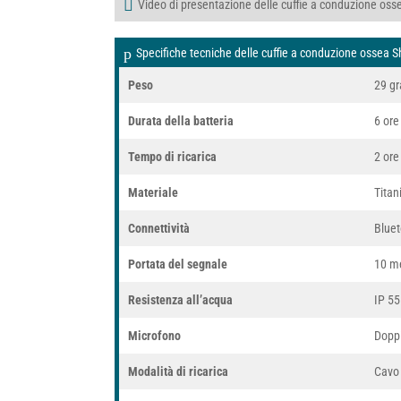
Video di presentazione delle cuffie a conduzione o
Specifiche tecniche delle cuffie a conduzione ossea
Peso
29 g
Durata della batteria
6 ore
Tempo di ricarica
2 ore
Materiale
Titan
Connettività
Bluet
Portata del segnale
10 me
Resistenza all’acqua
IP 55
Microfono
Doppi
Modalità di ricarica
Cavo