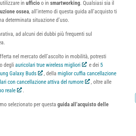
utilizzare in
ufficio
o in
smartworking
. Qualsiasi sia il
duzione ossea
, all’interno di questa guida all’acquisto ti
na determinata situazione d’uso.
ativa, ad alcuni dei dubbi più frequenti sul
ea.
ferta nel mercato dell’ascolto in mobilità, potresti
to degli
auricolari true wireless migliori
e dei
5
msung Galaxy Buds
, della
miglior cuffia cancellazione
olari con cancellazione attiva del rumore
, oltre alle
po reale
.
amo selezionato per questa
guida all’acquisto delle