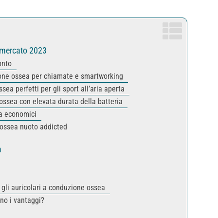
l mercato 2023
onto
ione ossea per chiamate e smartworking
ea perfetti per gli sport all’aria aperta
ossea con elevata durata della batteria
ea economici
 ossea nuoto addicted
a
o gli auricolari a conduzione ossea
no i vantaggi?