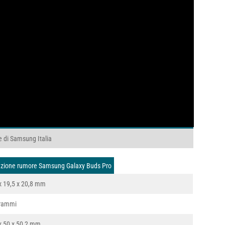
e di Samsung Italia
llazione rumore Samsung Galaxy Buds Pro
x 19,5 x 20,8 mm
grammi
x 50 x 50,2 mm