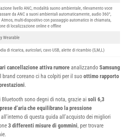
azione livello ANC, modalità suono ambientale, rilevamento voce
assare da ANC a suoni ambientali automaticamente, audio 360°,
 Atmos, multi-dispositivo con passaggio automatico in chiamata,
one di localizzazione online e offline
xy Wearable
dia di ricarica, auricolari, cavo USB, alette di ricambio (S,M,L)
lari cancellazione attiva rumore
analizzando
Samsung
 brand coreano ci ha colpiti per il suo
ottimo rapporto
prestazioni
.
i Bluetooth sono degni di nota, grazie ai
soli 6,3
prese d’aria che equilibrano la pressione
 all’interno di questa guida all’acquisto dei migliori
ione
3 differenti misure di gommini
, per trovare
ie.