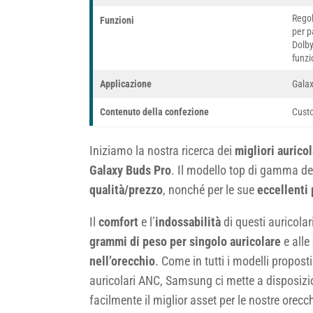
Regol
Funzioni
per p
Dolby
funzi
Applicazione
Gala
Contenuto della confezione
Custo
Iniziamo la nostra ricerca dei
migliori aurico
Galaxy Buds Pro
. Il modello top di gamma del
qualità/prezzo
, nonché per le sue
eccellenti 
Il
comfort
e l’
indossabilità
di questi auricolar
grammi di peso per singolo auricolare
e alle
nell’orecchio
. Come in tutti i modelli proposti
auricolari ANC, Samsung ci mette a disposiz
facilmente il miglior asset per le nostre orecch