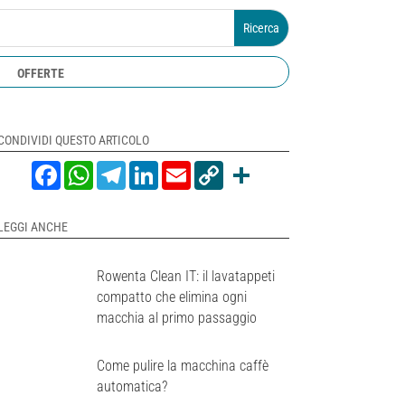
OFFERTE
CONDIVIDI QUESTO ARTICOLO
Facebook
WhatsApp
Telegram
LinkedIn
Email
Copy
Share
Link
LEGGI ANCHE
Rowenta Clean IT: il lavatappeti
compatto che elimina ogni
macchia al primo passaggio
Come pulire la macchina caffè
automatica?