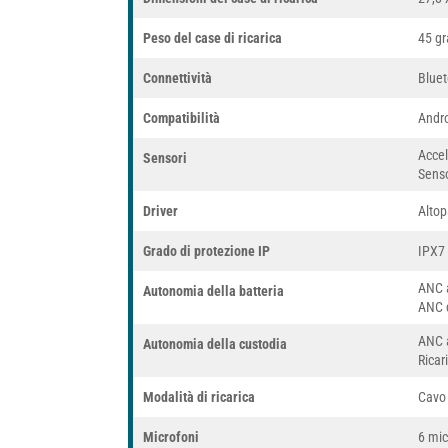
Peso del case di ricarica
45 g
Connettività
Bluet
Compatibilità
Andro
Accel
Sensori
Senso
Driver
Altop
Grado di protezione IP
IPX7
ANC a
Autonomia della batteria
ANC d
ANC a
Autonomia della custodia
Ricar
Modalità di ricarica
Cavo 
Microfoni
6 mic