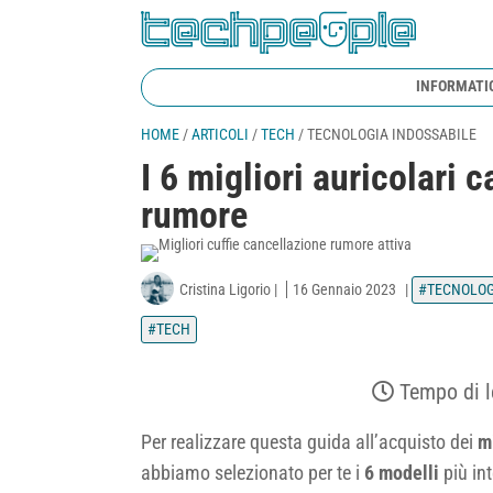
INFORMATI
HOME
/
ARTICOLI
/
TECH
/
TECNOLOGIA INDOSSABILE
I 6 migliori auricolari 
rumore
Cristina Ligorio
|
16 Gennaio 2023
|
TECNOLOG
TECH
Tempo di l
Per realizzare questa guida all’acquisto dei
mi
abbiamo selezionato per te i
6 modelli
più in