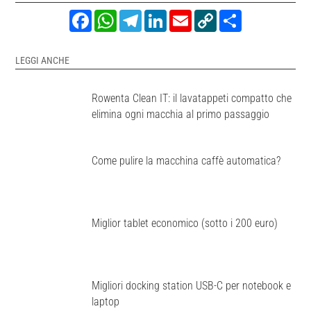
Facebook
WhatsApp
Telegram
LinkedIn
Email
Copy
Share
Link
LEGGI ANCHE
Rowenta Clean IT: il lavatappeti compatto che
elimina ogni macchia al primo passaggio
Come pulire la macchina caffè automatica?
Miglior tablet economico (sotto i 200 euro)
Migliori docking station USB-C per notebook e
laptop