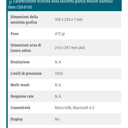
Caratteristiche tecniche della tavoletta grafica Wacom Bamboo
Slate CDS-810S
Dimensioni della
330 x 254 x 7 mm
tavoletta grafica
Peso
472 gr
Dimensioni area di
210 x 297 mm (A4)
lavoro attiva
Risoluzione
N.A.
Livelli di pressione
1024
Multi-touch
N.A.
Response rate
N.A.
Connettività
Micro-USB, Bluetooth 4.0
Display
No