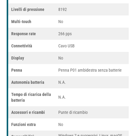
Livelli di pressione
8192
Multi-touch
No
Response rate
266 pps
Connettività
Cavo USB
Display
No
Penna
Penna P01 ambidestra senza batterie
Autonomia batteria
N.A.
Tempo di ricarica della
N.A.
batteria
Accessori e ricambi
Punte di ricambio
Funzioni extra
No
Windows 7 e successivi, Linux, macOS