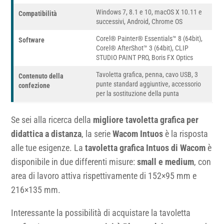
Windows 7, 8.1 e 10, macOS X 10.11 e
Compatibilità
successivi, Android, Chrome OS
Corel® Painter® Essentials™ 8 (64bit),
Software
Corel® AfterShot™ 3 (64bit), CLIP
STUDIO PAINT PRO, Boris FX Optics
Tavoletta grafica, penna, cavo USB, 3
Contenuto della
punte standard aggiuntive, accessorio
confezione
per la sostituzione della punta
Se sei alla ricerca della
migliore tavoletta grafica per
didattica a distanza
, la serie
Wacom Intuos
è la risposta
alle tue esigenze. La
tavoletta grafica Intuos di Wacom
è
disponibile in due differenti misure:
small e medium
, con
area di lavoro attiva rispettivamente di 152×95 mm e
216×135 mm.
Interessante la possibilità di acquistare la tavoletta