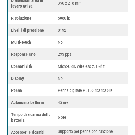
Dimensioni area di
350 x 218 mm
lavoro attiva
Risoluzione
5080 lpi
Livelli di pressione
8192
Multi-touch
No
Response rate
233 pps
Connettività
Micro-USB, Wireless 2.4 Ghz
Display
No
Penna
Penna digitale PE150 ricaricabile
Autonomia batteria
45 ore
Tempo di ricarica della
6 ore
batteria
Supporto per penna con funzione
Accessori e ricambi